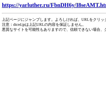
https://yarluther.ru/FbnDH6y/I8seAMT.h
上記ページにジャンプします。よろしければ、URLをクリッ
注意：diced.jpは上記URLの内容を保証しません。
悪質なサイトを可能性もありますので、信頼できない場合、